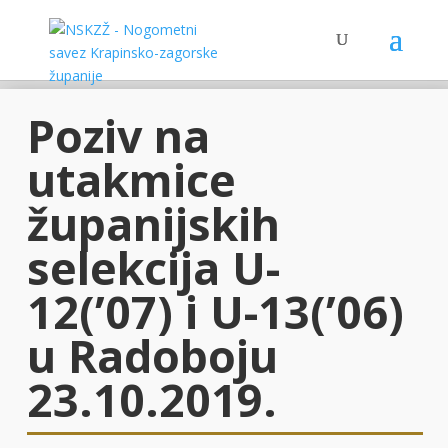
Poziv na
utakmice
županijskih
selekcija U-
12(’07) i U-13(’06)
u Radoboju
23.10.2019.