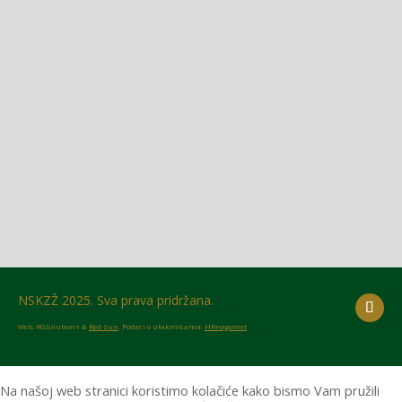
Glasilo broj 18/2026 možete preuzeti OVDJE!
NSKZŽ 2025. Sva prava pridržana.
Web: RGSolutions &
Red Sun
. Podaci o utakmicama:
HRnogomet
Na našoj web stranici koristimo kolačiće kako bismo Vam pružili