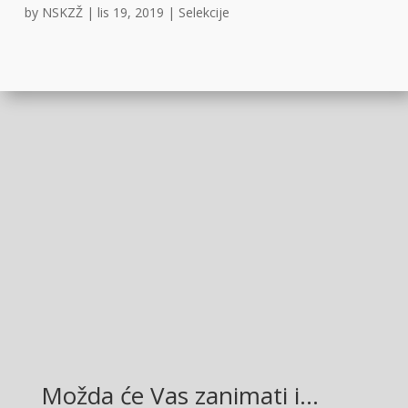
by
NSKZŽ
|
lis 19, 2019
|
Selekcije
Facebook
Twitter
Gmail
LinkedIn
Možda će Vas zanimati i…