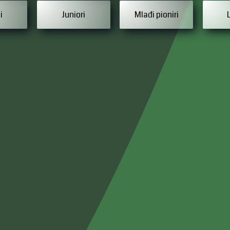
i
Juniori
Mlađi pioniri