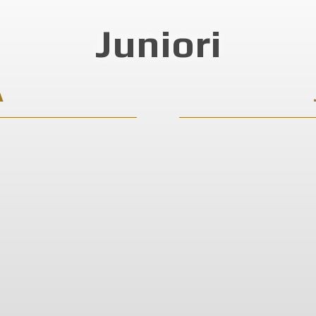
Juniori
A