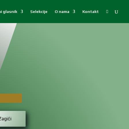
i glasnik
Selekcije
O nama
Kontakt

Zagići