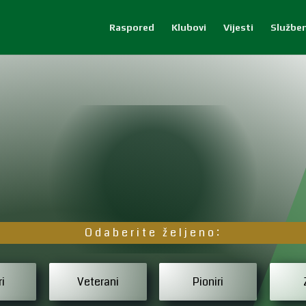
Raspored
Klubovi
Vijesti
Služben
Odaberite željeno:
ri
Veterani
Pioniri