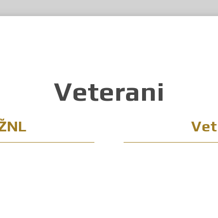
Veterani
 ŽNL
Vet