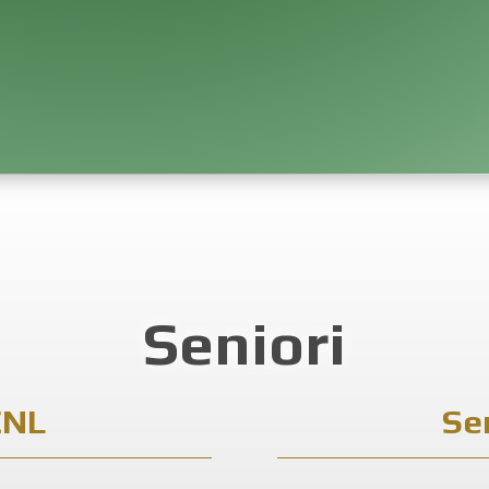
Seniori
ŽNL
Se