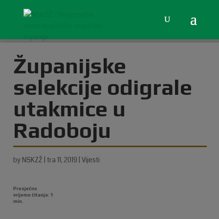
Županijske
selekcije odigrale
utakmice u
Radoboju
by
NSKZŽ
|
tra 11, 2019
|
Vijesti