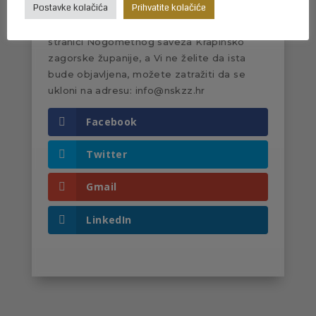
Postavke kolačića
Prihvatite kolačiće
njihovim osobnim podacima. Ako se Vaša ili
fotografija Vašeg djeteta nalazi na web
stranici Nogometnog saveza Krapinsko
zagorske županije, a Vi ne želite da ista
bude objavljena, možete zatražiti da se
ukloni na adresu: info@nskzz.hr
Facebook
Twitter
Gmail
LinkedIn