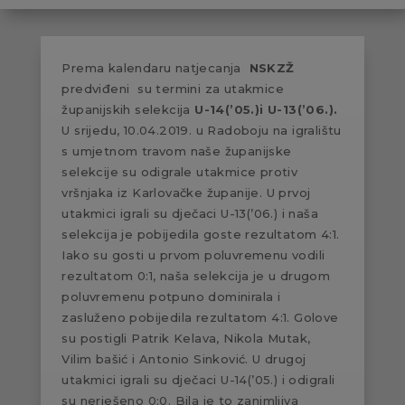
Prema kalendaru natjecanja
NSKZŽ
predviđeni su termini za utakmice
županijskih selekcija
U-14(’05.)i U-13(’06.).
U srijedu, 10.04.2019. u Radoboju na igralištu
s umjetnom travom naše županijske
selekcije su odigrale utakmice protiv
vršnjaka iz Karlovačke županije. U prvoj
utakmici igrali su dječaci U-13(’06.) i naša
selekcija je pobijedila goste rezultatom 4:1.
Iako su gosti u prvom poluvremenu vodili
rezultatom 0:1, naša selekcija je u drugom
poluvremenu potpuno dominirala i
zasluženo pobijedila rezultatom 4:1. Golove
su postigli Patrik Kelava, Nikola Mutak,
Vilim bašić i Antonio Sinković. U drugoj
utakmici igrali su dječaci U-14(’05.) i odigrali
su nerješeno 0:0. Bila je to zanimljiva