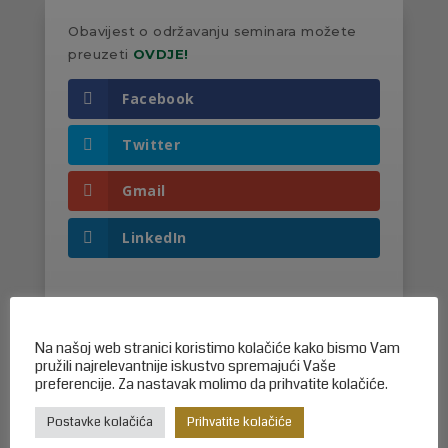
Obavijest o održavanju seminara možete
preuzeti
OVDJE!
Facebook
Twitter
Gmail
LinkedIn
Na našoj web stranici koristimo kolačiće kako bismo Vam
pružili najrelevantnije iskustvo spremajući Vaše
preferencije. Za nastavak molimo da prihvatite kolačiće.
Možda će Vas zanimati i…
Postavke kolačića
Prihvatite kolačiće