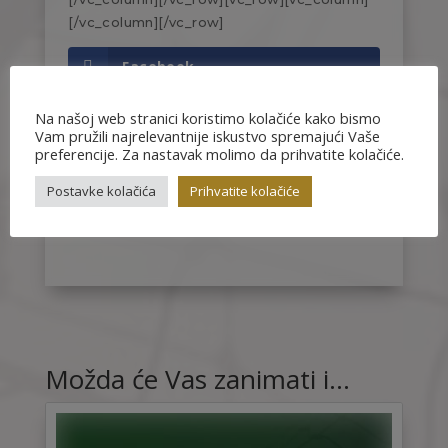
[/vc_column][/vc_row]
Facebook
Twitter
Na našoj web stranici koristimo kolačiće kako bismo
Vam pružili najrelevantnije iskustvo spremajući Vaše
preferencije. Za nastavak molimo da prihvatite kolačiće.
Gmail
Postavke kolačića
Prihvatite kolačiće
LinkedIn
Možda će Vas zanimati i…