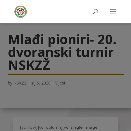
Mlađi pioniri- 20.
dvoranski turnir
NSKZŽ
by
NSKZŽ
|
sij 6, 2020
|
Vijesti
[vc_row][vc_column][vc_single_image