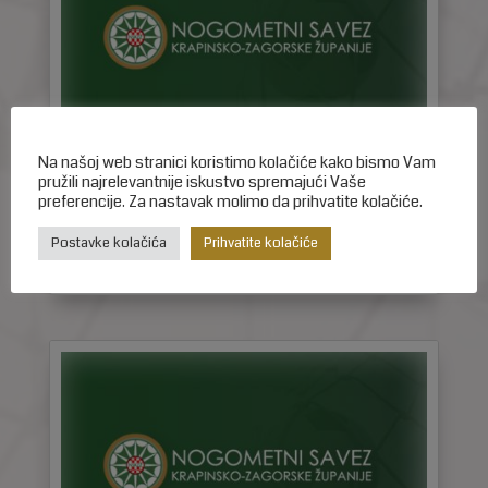
Na našoj web stranici koristimo kolačiće kako bismo Vam
pružili najrelevantnije iskustvo spremajući Vaše
preferencije. Za nastavak molimo da prihvatite kolačiće.
Glasilo broj 19/2026
svi 19, 2026
Postavke kolačića
Prihvatite kolačiće
Glasilo broj 19/2026 možete preuzeti OVDJE!