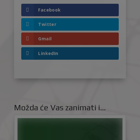
Facebook
Twitter
Gmail
LinkedIn
Možda će Vas zanimati i…