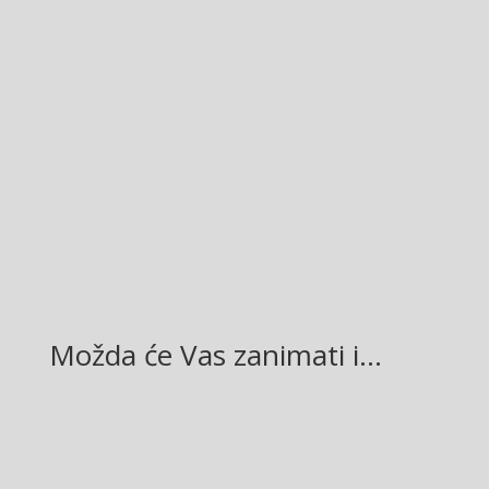
Facebook
Twitter
Gmail
LinkedIn
Možda će Vas zanimati i…