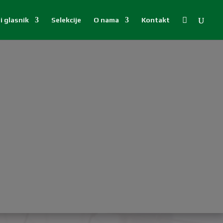

i glasnik
Selekcije
O nama
Kontakt