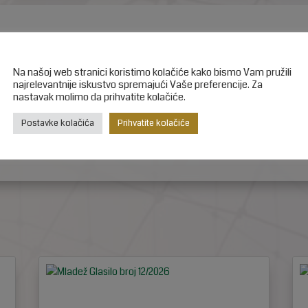
uzeti
OVDJE!
Na našoj web stranici koristimo kolačiće kako bismo Vam pružili
najrelevantnije iskustvo spremajući Vaše preferencije. Za
Twitter
Gmail
nastavak molimo da prihvatite kolačiće.
Postavke kolačića
Prihvatite kolačiće