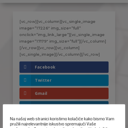
[vc_row][vc_column][vc_single_image
image=”17226″ img_size=”full”
onclick=”img_link_large”][vc_single_image
image=”17179″ img_size=”full”][/vc_column]
[/vc_row][vc_row][vc_column]
[vc_single_image][/vc_column][/vc_row]
Facebook
Twitter
Gmail
LinkedIn
Na našoj web stranici koristimo kolačiće kako bismo Vam
pružili najrelevantnije iskustvo spremajući Vaše