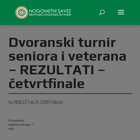
Dvoranski turnir
seniora i veterana
– REZULTATI –
četvrtfinale
by
NSKZŽ
|
sij 21, 2019
|
Vijesti