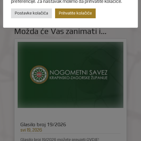
preferencije. Za nastavak molimo da prihvatite kolačiće.
Postavke kolačića
Prihvatite kolačiće
Možda će Vas zanimati i…
Glasilo broj 19/2026
svi 19, 2026
Glasilo broj 19/2026 možete preuzeti OVDJE!