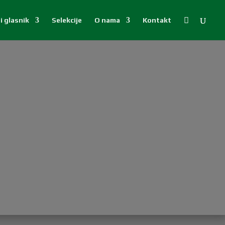

i glasnik
Selekcije
O nama
Kontakt