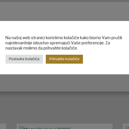
Na našoj web stranici koristimo kolačiće kako bismo Vam pružili
najrelevantnije iskustvo spremajući Vaše preferencije. Za
nastavak molimo da prihvatite kolačiće.
Twitter
Gmail
Postavke kolačića
Prihvatite kolačiće