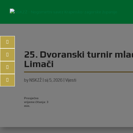
25. Dvoranski turnir mla
Limači
by
NSKZŽ
|
sij 5, 2026
|
Vijesti