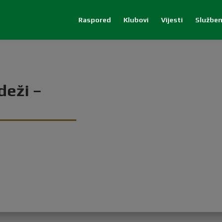
Raspored
Klubovi
Vijesti
Služben
deži –