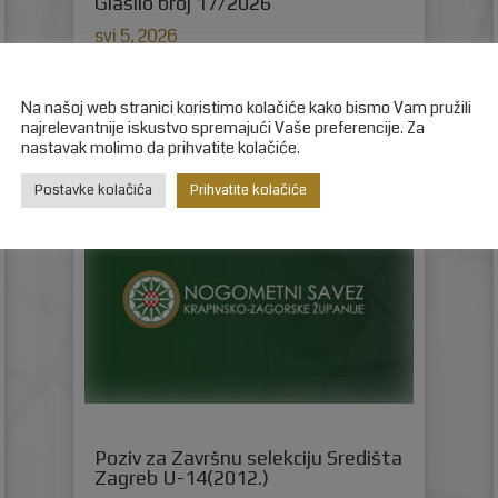
Glasilo broj 17/2026
svi 5, 2026
Glasilo broj 17/2026 možete preuzeti OVDJE!
Na našoj web stranici koristimo kolačiće kako bismo Vam pružili
najrelevantnije iskustvo spremajući Vaše preferencije. Za
nastavak molimo da prihvatite kolačiće.
Postavke kolačića
Prihvatite kolačiće
Poziv za Završnu selekciju Središta
Zagreb U-14(2012.)