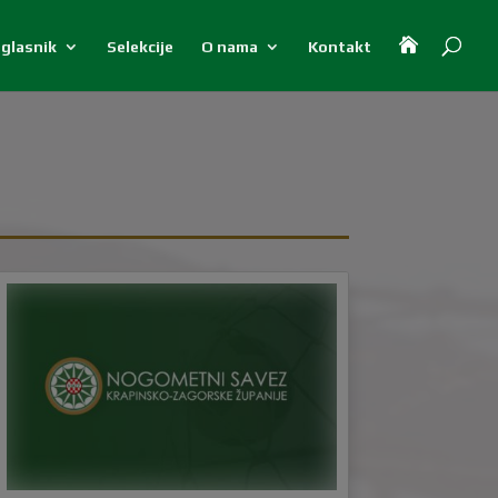

 glasnik
Selekcije
O nama
Kontakt