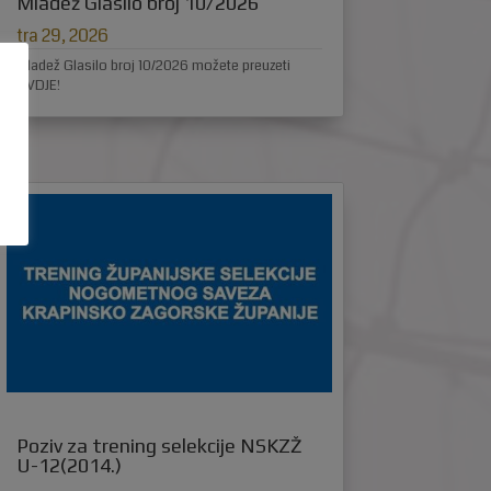
Mladež Glasilo broj 10/2026
tra 29, 2026
Mladež Glasilo broj 10/2026 možete preuzeti
OVDJE!
Poziv za trening selekcije NSKZŽ
U-12(2014.)