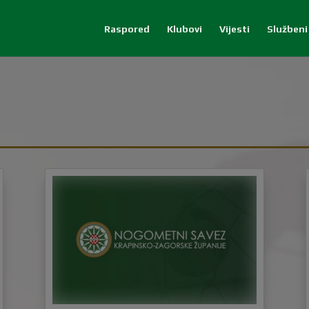
Raspored
Klubovi
Vijesti
Službeni