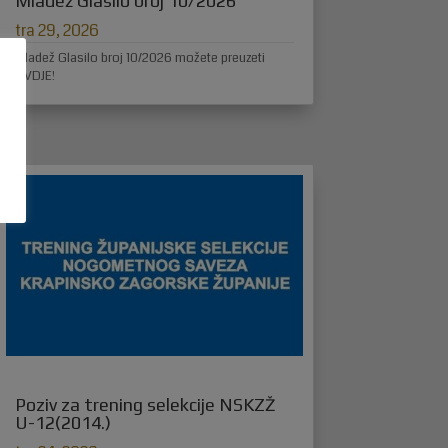
Mladež Glasilo broj 10/2026
tra 29, 2026
Mladež Glasilo broj 10/2026 možete preuzeti
OVDJE!
Poziv za trening selekcije NSKZŽ
U-12(2014.)