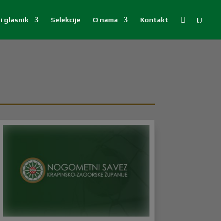

i glasnik
Selekcije
O nama
Kontakt