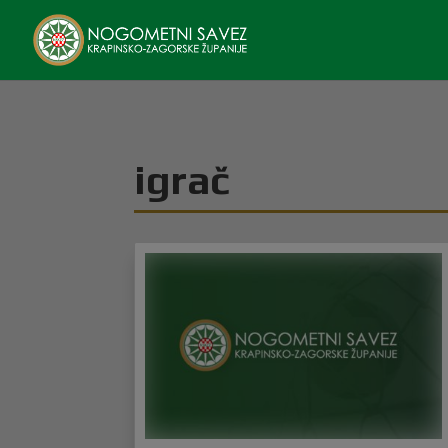
igrač