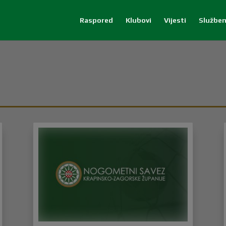
Raspored
Klubovi
Vijesti
Služben