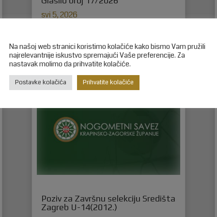
Glasilo broj 17/2026
svi 5, 2026
Glasilo broj 17/2026 možete preuzeti OVDJE!
Na našoj web stranici koristimo kolačiće kako bismo Vam pružili
najrelevantnije iskustvo spremajući Vaše preferencije. Za
nastavak molimo da prihvatite kolačiće.
Postavke kolačića
Prihvatite kolačiće
Poziv za Završnu selekciju Središta
Zagreb U-14(2012.)