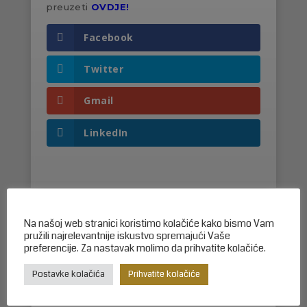
preuzeti
OVDJE!
Facebook
Twitter
Gmail
LinkedIn
Na našoj web stranici koristimo kolačiće kako bismo Vam
pružili najrelevantnije iskustvo spremajući Vaše
preferencije. Za nastavak molimo da prihvatite kolačiće.
Možda će Vas zanimati i…
Postavke kolačića
Prihvatite kolačiće