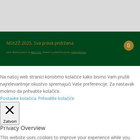
NSKZŽ 2025. Sva prava pridržana.
Web: RGSolutions &
Red Sun
. Podaci o utakmicama:
HRnogomet
Na našoj web stranici koristimo kolačiće kako bismo Vam pružili
najrelevantnije iskustvo spremajući Vaše preferencije. Za nastavak
molimo da prihvatite kolačiće.
Postavke kolačića
Prihvatite kolačiće
Zatvori
Privacy Overview
This website uses cookies to improve your experience while you