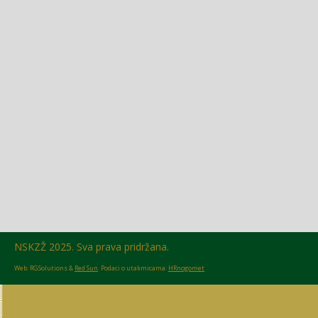
Glasilo broj 18/2026 možete preuzeti OVDJE!
NSKZŽ 2025. Sva prava pridržana.
Web: RGSolutions &
Red Sun
. Podaci o utakmicama:
HRnogomet