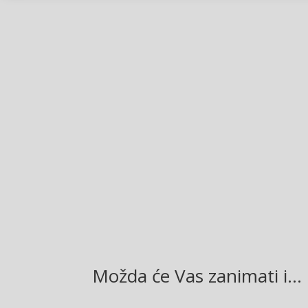
Facebook
Twitter
Gmail
LinkedIn
Možda će Vas zanimati i…