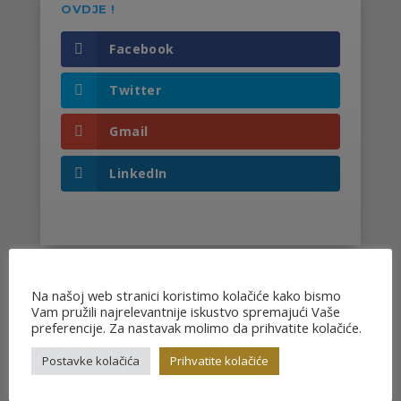
OVDJE !
Facebook
Twitter
Gmail
LinkedIn
Na našoj web stranici koristimo kolačiće kako bismo
Vam pružili najrelevantnije iskustvo spremajući Vaše
Možda će Vas zanimati i…
preferencije. Za nastavak molimo da prihvatite kolačiće.
Postavke kolačića
Prihvatite kolačiće