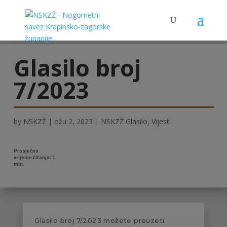
Glasilo broj
7/2023
by
NSKZŽ
|
ožu 2, 2023
|
NSKZŽ Glasilo
,
Vijesti
Glasilo broj 7/2023 možete preuzeti