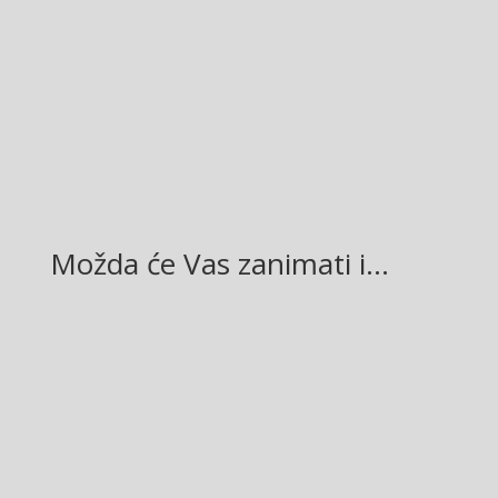
Facebook
Twitter
Gmail
LinkedIn
Možda će Vas zanimati i…
Glasilo broj 19/2026 možete preuzeti OVDJE!