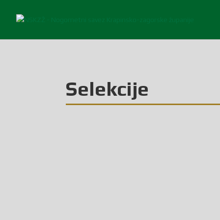
Selekcije
U srijedu je u Samoboru odigrano zadnje kolo međuž