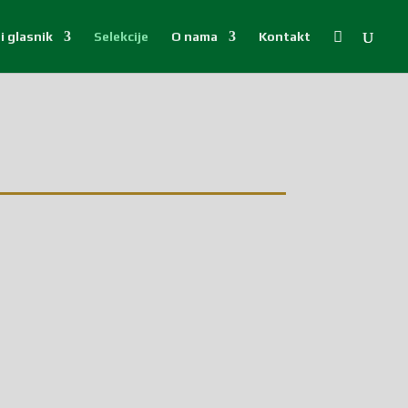

i glasnik
Selekcije
O nama
Kontakt