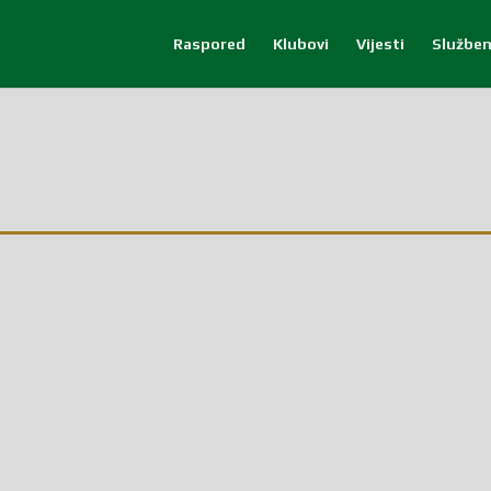
Raspored
Klubovi
Vijesti
Služben
upanijskih utakmica. Selekcija...