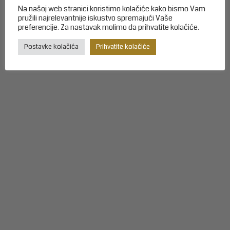
Na našoj web stranici koristimo kolačiće kako bismo Vam
pružili najrelevantnije iskustvo spremajući Vaše
preferencije. Za nastavak molimo da prihvatite kolačiće.
Postavke kolačića
Prihvatite kolačiće
Poziv na trening županijske selekcije U-11(2013.) u
Krapini, 21.10.2024. možete...