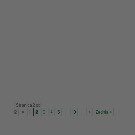
Stranica 2 od
12
«
1
2
3
4
5
...
10
...
»
Zadnja »