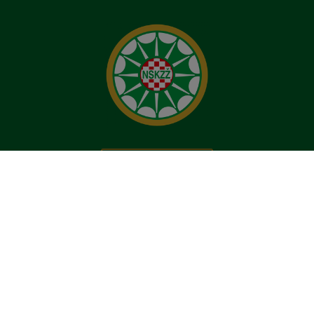
Korisne poveznice
NSKZŽ 2025. Sva prava pridržana.
Web: RGSolutions &
Red Sun
. Podaci o utakmicama:
HRnogomet