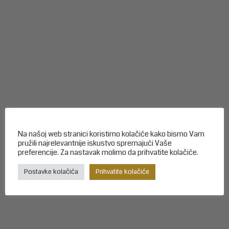
Na našoj web stranici koristimo kolačiće kako bismo Vam
pružili najrelevantnije iskustvo spremajući Vaše
preferencije. Za nastavak molimo da prihvatite kolačiće.
Postavke kolačića
Prihvatite kolačiće