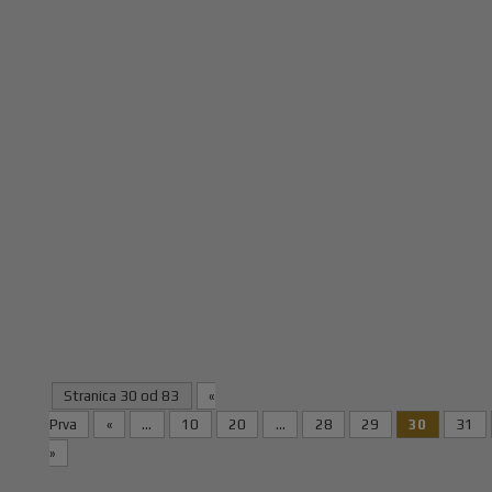
Raspored i satnicu možete preuzeti OVDJE !
Stranica 30 od 83
«
Prva
«
...
10
20
...
28
29
30
31
»