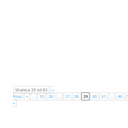
Glasilo broj 5/2023 možete preuzeti OVDJE !
Glasilo broj 4/2023 možete preuzeti OVDJE !
Stranica 29 od 83
«
Prva
«
...
10
20
...
27
28
29
30
31
...
40
»