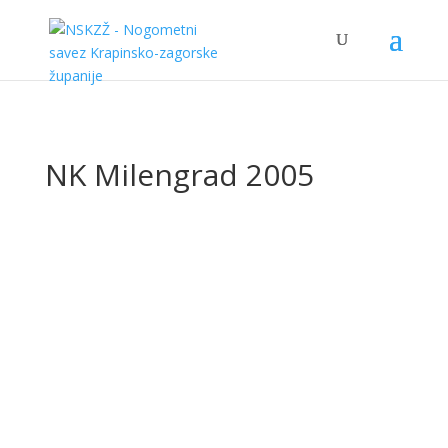
NK Milengrad 2005
Ovaj vikend su u Radoboju održani turniri za
kategorije zagića i limača. U...